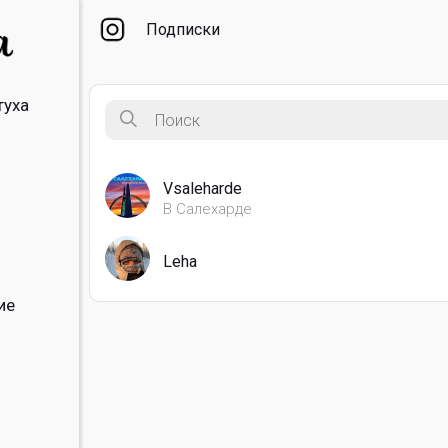
Подписки
туха
Vsaleharde
В Салехарде
Leha
ие