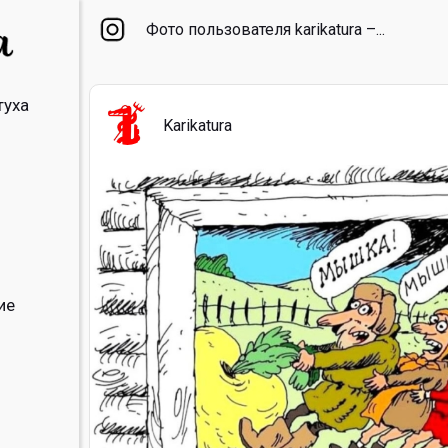
Фото пользователя karikatura –...
туха
Karikatura
ие