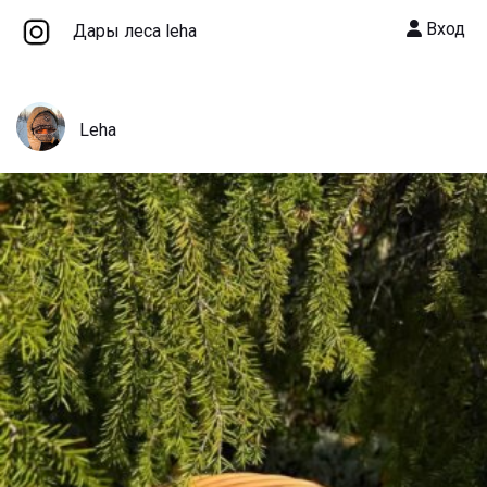
Вход
Дары леса leha
Leha