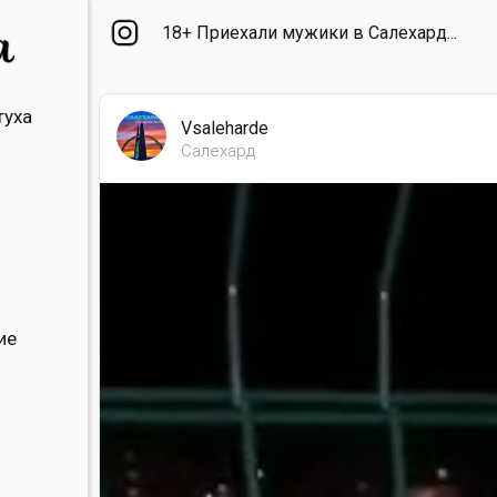
18+ Приехали мужики в Салехард...
туха
Vsaleharde
Салехард
ие