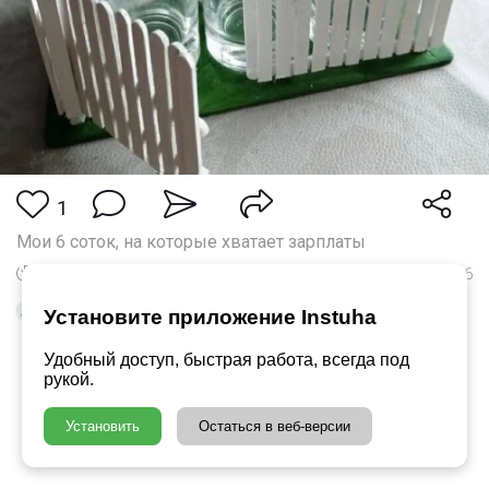
1
Мои 6 соток, на которые хватает зарплаты
28 Мар в 10:33
846
Понравилось
Lubok
Установите приложение Instuha
Удобный доступ, быстрая работа, всегда под
рукой.
Установить
Остаться в веб-версии