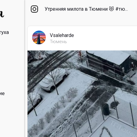
Утренняя милота в Тюмени 😻 #тю...
туха
Vsaleharde
Тюмень
ие