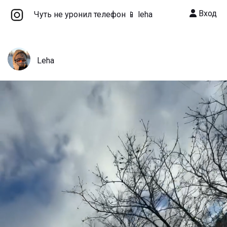
Вход
Чуть не уронил телефон 📱 leha
Leha