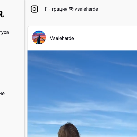
Г - грация 🥸 vsaleharde
туха
Vsaleharde
ие