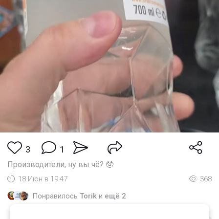
3
1
Производители, ну вы чё? 🥸
18 Июн в 19:47
368
Понравилось
Torik
и
ещё 2