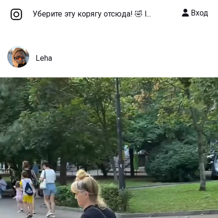
Вход
Уберите эту корягу отсюда! 🤣 l...
Leha