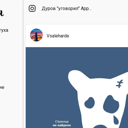
Дуров "уговорил" App...
туха
Vsaleharde
ие