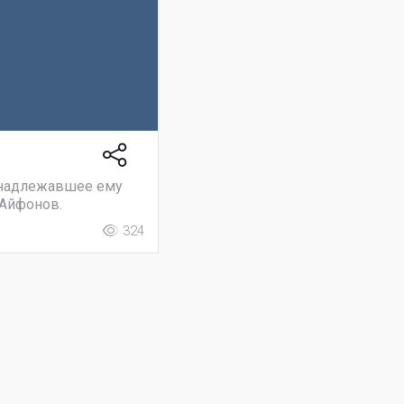
ринадлежавшее ему
 Айфонов.
324