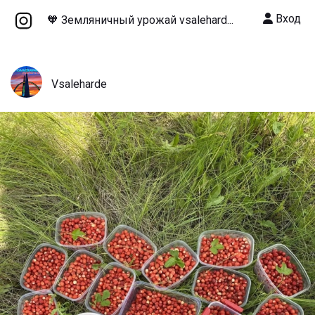
Вход
🧡 Земляничный урожай vsalehard...
Vsaleharde