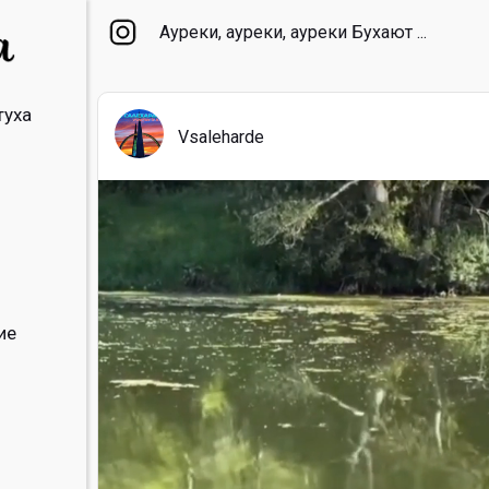
Ауреки, ауреки, ауреки Бухают ...
туха
Vsaleharde
ие