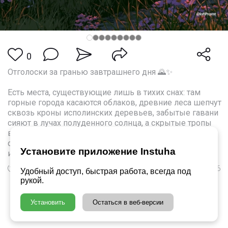
0
Отголоски за гранью завтрашнего дня 🌄✨
Есть места, существующие лишь в тихих снах: там
горные города касаются облаков, древние леса шепчут
сквозь кроны исполинских деревьев, забытые гавани
сияют в лучах полуденного солнца, а скрытые тропы
ведут к бесконечным горизонтам. Каждый шаг здесь
ощущается как начало новой, неподвластной времени
Установите приложение Instuha
истории.
7 Июл в 19:52
566
Удобный доступ, быстрая работа, всегда под
рукой.
Установить
Остаться в веб-версии