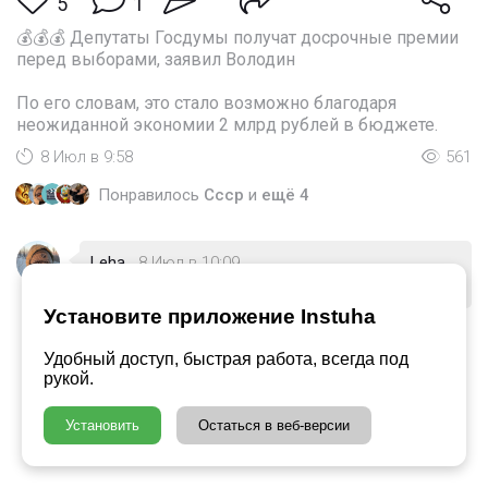
5
1
💰💰💰 Депутаты Госдумы получат досрочные премии
перед выборами, заявил Володин
По его словам, это стало возможно благодаря
неожиданной экономии 2 млрд рублей в бюджете.
8 Июл в 9:58
561
Понравилось
Cccp
и
ещё 4
Leha
8 Июл в 10:09
Клёво
🏻
Установите приложение Instuha
Удобный доступ, быстрая работа, всегда под
рукой.
Установить
Остаться в веб-версии