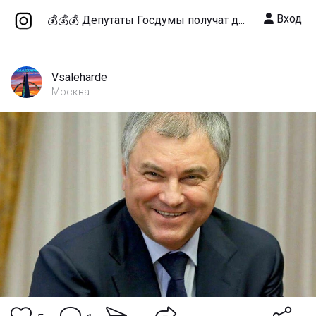
Вход
💰💰💰 Депутаты Госдумы получат д...
Vsaleharde
Москва