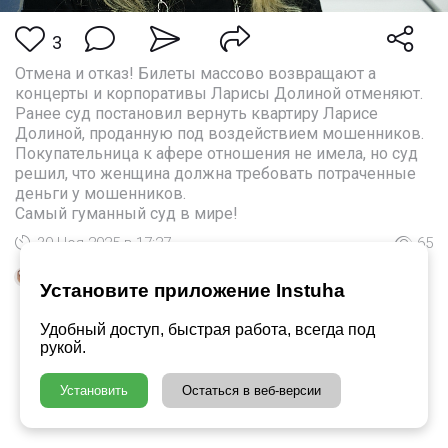
3
Отмена и отказ! Билеты массово возвращают а
концерты и корпоративы Ларисы Долиной отменяют.
Ранее суд постановил вернуть квартиру Ларисе
Долиной, проданную под воздействием мошенников.
Покупательница к афере отношения не имела, но суд
решил, что женщина должна требовать потраченные
деньги у мошенников.
Самый гуманный суд в мире!
30 Ноя 2025 в 17:27
65
Понравилось
Nadejda
и
ещё 2
Установите приложение Instuha
Удобный доступ, быстрая работа, всегда под
рукой.
Установить
Остаться в веб-версии