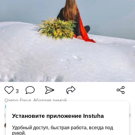
3
Озеро Рица, Абхазия зимой
#зима
#абхазия
Установите приложение Instuha
30 Ноя 2025 в 19:07
258
Понравилось
Nadejda
и
ещё 2
Удобный доступ, быстрая работа, всегда под
рукой.