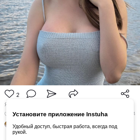
2
Я обычная, что редко бывает
11 Дек 2025 в 11:24
224
Установите приложение Instuha
Понравилось
Giena
и
ещё 1
Удобный доступ, быстрая работа, всегда под
рукой.