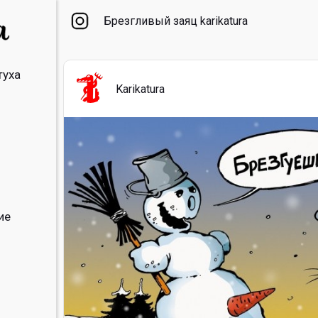
Брезгливый заяц karikatura
туха
Karikatura
ие