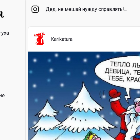
Дед, не мешай нужду справлять!...
туха
Karikatura
ие