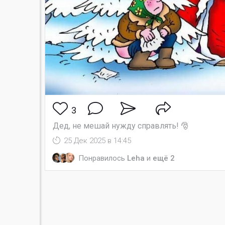
3
Дед, не мешай нужду справлять! 🎅
25 Дек 2025 в 14:45
Понравилось
Leha
и
ещё 2