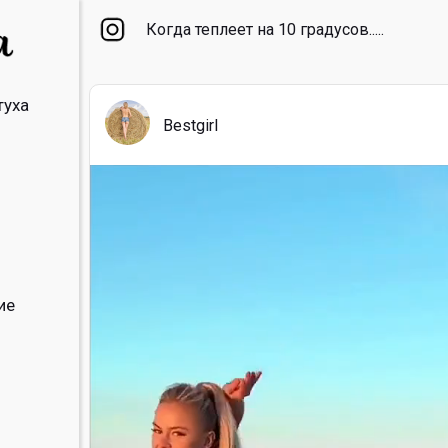
Когда теплеет на 10 градусов.....
туха
Bestgirl
ие