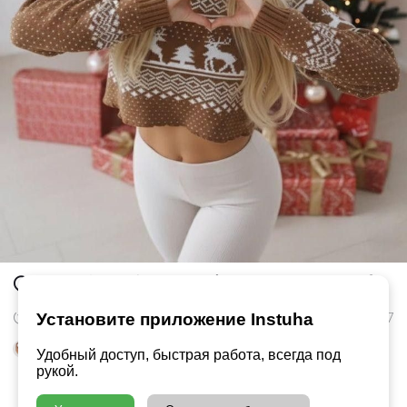
6
10 Янв в 20:12
147
Установите приложение Instuha
Понравилось
Arinalisa
и
ещё 5
Удобный доступ, быстрая работа, всегда под
рукой.