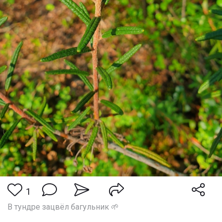
1
В тундре зацвёл багульник 🌱