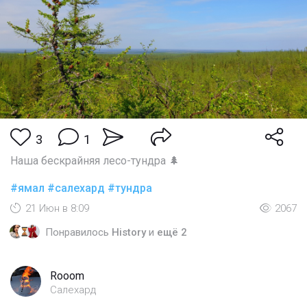
3
1
Наша бескрайняя лесо-тундра 🌲
#ямал
#салехард
#тундра
21 Июн в 8:09
2067
Понравилось
History
и
ещё 2
Rooom
Салехард