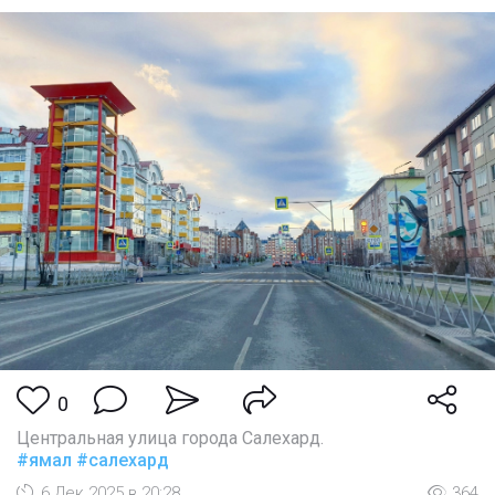
0
Центральная улица города Салехард.
#ямал
#салехард
6 Дек 2025 в 20:28
364