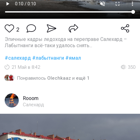
2
Эпичные кадры ледохода на переправе Салехард –
Лабытнанги всё-таки удалось снять...
#салехард
#лабытнанги
#ямал
21 Май в 8:42
350
Понравилось
Olechkaaz
и
ещё 1
Rooom
Салехард