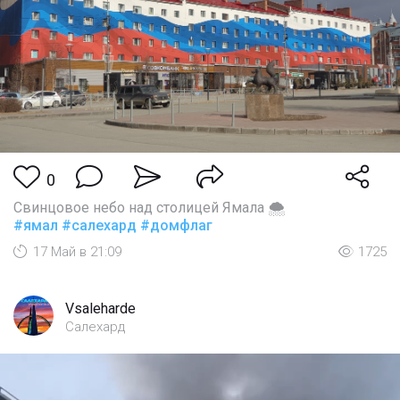
0
Свинцовое небо над столицей Ямала 🌨
#ямал
#салехард
#домфлаг
17 Май в 21:09
1725
Vsaleharde
Салехард