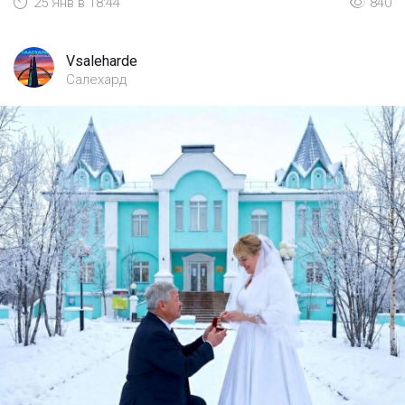
25 Янв в 18:44
840
Vsaleharde
Салехард