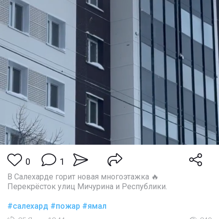
0
1
В Салехарде горит новая многоэтажка 🔥
Перекрёсток улиц Мичурина и Республики.
#салехард
#пожар
#ямал