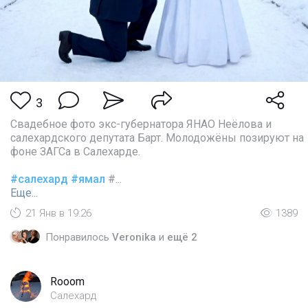
3
Свадебное фото экс-губернатора ЯНАО Неёлова и
салехардского депутата Барт. Молодожёны позируют на
фоне ЗАГСа в Салехарде.
#салехард
#ямал
#...
Еще...
21 Янв в 19:26
1389
Понравилось
Veronika
и
ещё 2
Rooom
Салехард