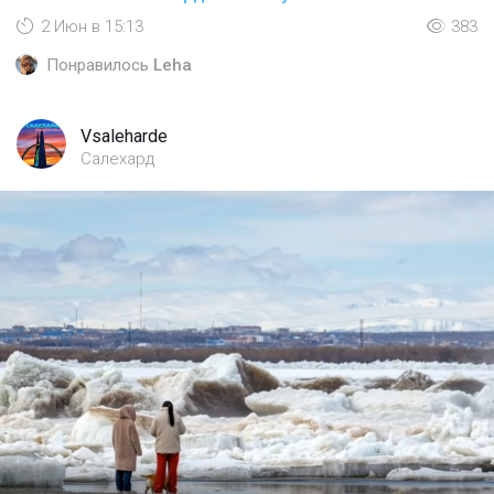
2 Июн в 15:13
383
Понравилось
Leha
Vsaleharde
Салехард