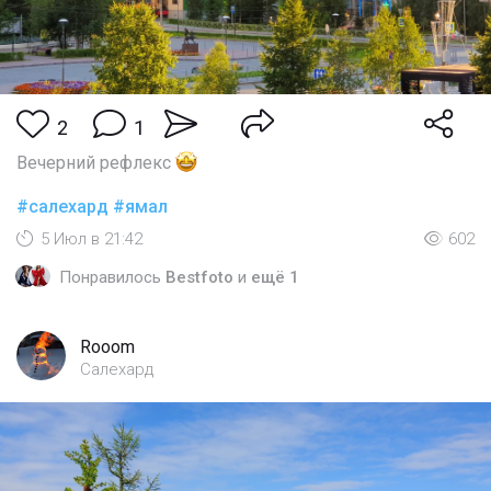
2
1
Вечерний рефлекс
#салехард
#ямал
5 Июл в 21:42
602
Понравилось
Bestfoto
и
ещё 1
Rooom
Салехард