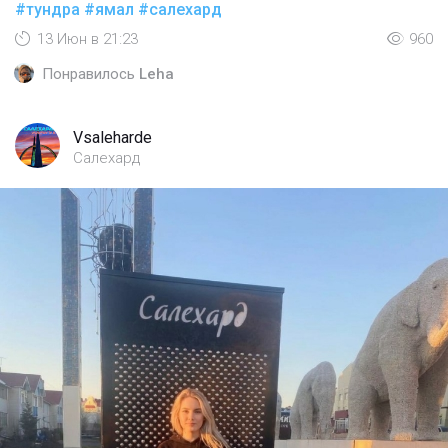
#тундра
#ямал
#салехард
13 Июн в 21:23
960
Понравилось
Leha
Vsaleharde
Салехард