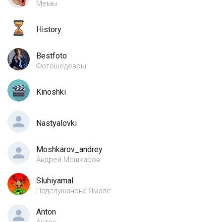
Мемы
History
Bestfoto
Фотошедевры
Kinoshki
Nastyalovki
Moshkarov_andrey
Андрей Мошкаров
Sluhiyamal
Подслушанона Ямале
Anton
Антон