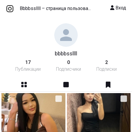
Вход
Bbbbssllll – cтраница пользова...
bbbbssllll
17
0
2
Публикации
Подписчики
Подписки