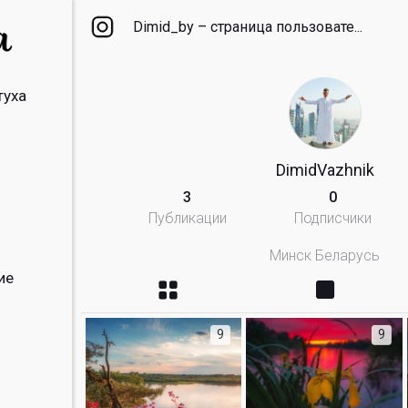
Dimid_by – cтраница пользовате...
туха
DimidVazhnik
3
0
Публикации
Подписчики
Минск Беларусь
ие
9
9