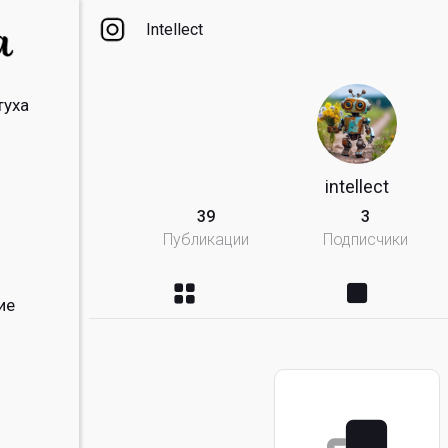
Intellect
туха
intellect
39
3
Публикации
Подписчики
ие