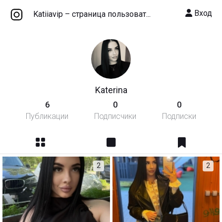
Вход
Katiiavip – cтраница пользоват...
Katerina
6
0
0
Публикации
Подписчики
Подписки
2
2