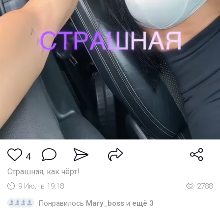
4
Страшная, как чёрт!
9 Июл в 19:18
2788
Понравилось
Mary_boss
и
ещё 3