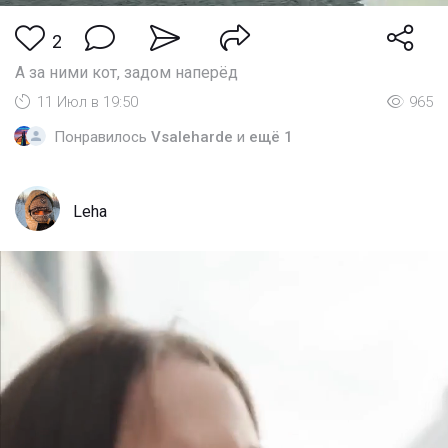
2
А за ними кот, задом наперёд
11 Июл в 19:50
965
Понравилось
Vsaleharde
и
ещё 1
Leha