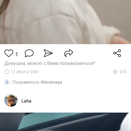
1
Девушка, можно с Вами познакомиться?
11 Июл в 9:49
916
Понравилось
Alinainaya
Leha