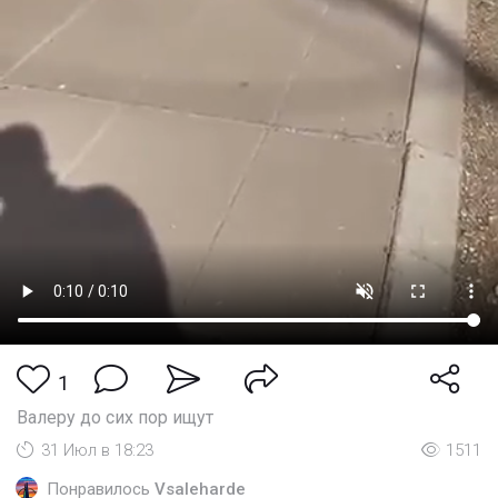
1
Валеру до сих пор ищут
31 Июл в 18:23
1511
Понравилось
Vsaleharde