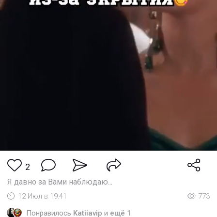
2
Я давно за Вами наблюдаю...
12 Июл в 19:41
773
Понравилось
Katiiavip
и
ещё 1