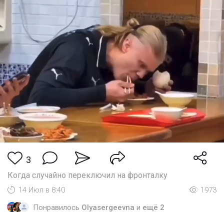
3
Когда случайно переключил на фронталку
14 Июл в 8:40
1973
Понравилось
Olyasergeevna
и
ещё 2