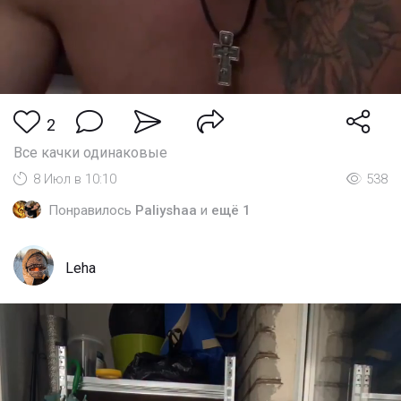
2
Все качки одинаковые
8 Июл в 10:10
538
Понравилось
Paliyshaa
и
ещё 1
Leha