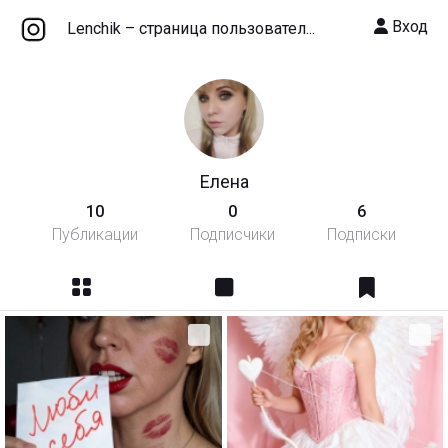
Вход
Lenchik – cтраница пользовател...
Елена
10
0
6
Публикации
Подписчики
Подписки