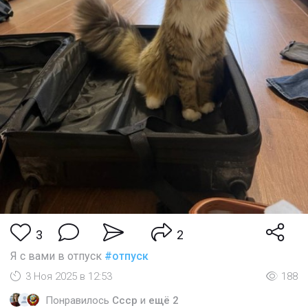
3
2
Я с вами в отпуск
#отпуск
3 Ноя 2025 в 12:53
188
Понравилось
Cccp
и
ещё 2