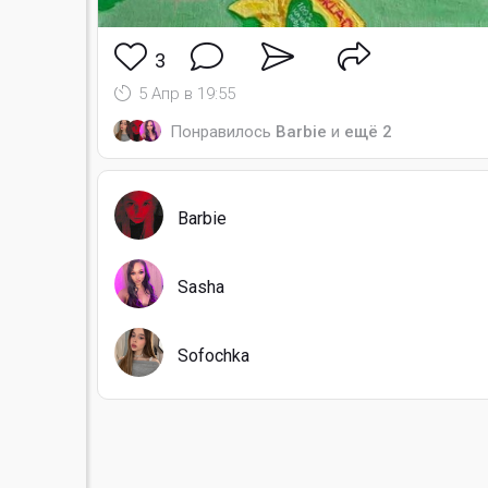
3
5 Апр в 19:55
Понравилось
Barbie
и
ещё 2
Barbie
Sasha
Sofochka