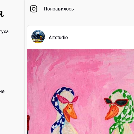
Понравилось
туха
Artstudio
ие