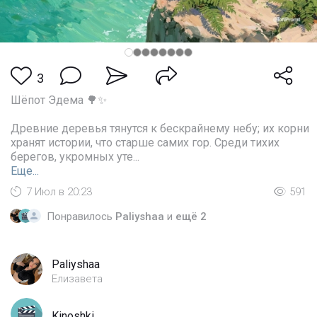
3
Шёпот Эдема 🌳✨
Древние деревья тянутся к бескрайнему небу; их корни
хранят истории, что старше самих гор. Среди тихих
берегов, укромных уте...
Еще...
7 Июл в 20:23
591
Понравилось
Paliyshaa
и
ещё 2
Paliyshaa
Елизавета
Kinoshki