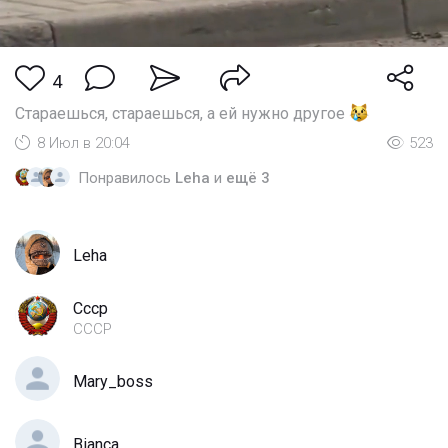
4
Стараешься, стараешься, а ей нужно другое
8 Июл в 20:04
523
Понравилось
Leha
и
ещё 3
Leha
Cccp
СССР
Mary_boss
Bianca