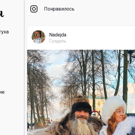
Понравилось
туха
Nadejda
Суздаль
ие