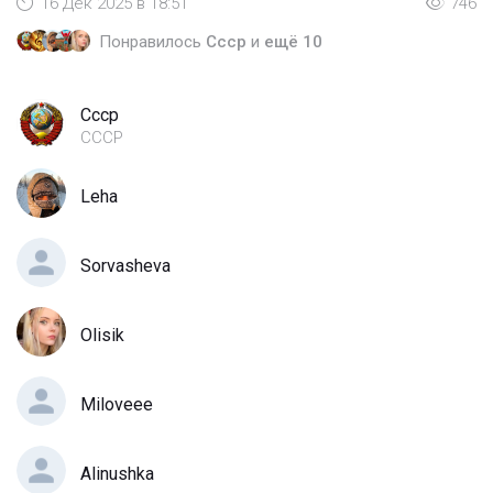
16 Дек 2025 в 18:51
746
Понравилось
Cccp
и
ещё 10
Cccp
СССР
Leha
Sorvasheva
Olisik
Miloveee
Alinushka