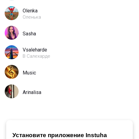
Olenka
Оленька
Sasha
Vsaleharde
В Салехарде
Music
Arinalisa
Установите приложение Instuha