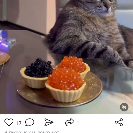
17
1
Я такое не ем, денех нет