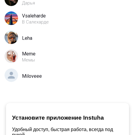
Дарья
Vsaleharde
В Салехарде
Leha
Meme
Мемы
Miloveee
Установите приложение Instuha
Удобный доступ, быстрая работа, всегда под
рукой.