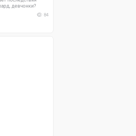
хард, девчонки?
84