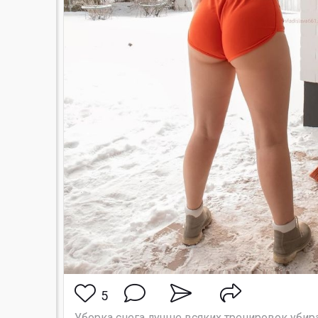
5
Уборка снега лучше всяких тренировок убир