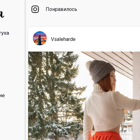
Понравилось
туха
Vsaleharde
ие