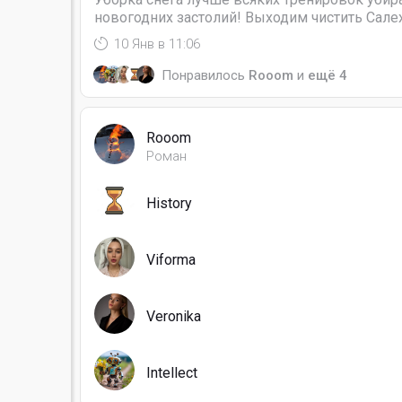
новогодних застолий! Выходим чистить Сале
10 Янв в 11:06
Понравилось
Rooom
и
ещё 4
Rooom
Роман
History
Viforma
Veronika
Intellect