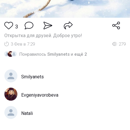
3
Открытка для друзей. Доброе утро!
3 Фев в 7:29
279
Понравилось
Smilyanets
и
ещё 2
Smilyanets
Evgeniyavorobeva
Natali