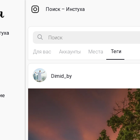
Поиск – Инстуха
туха
Теги
Для вас
Аккаунты
Места
Dimid_by
ие