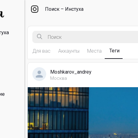
Поиск – Инстуха
туха
Теги
Для вас
Аккаунты
Места
Moshkarov_andrey
Москва
ие