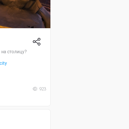
 на столицу?
city
923