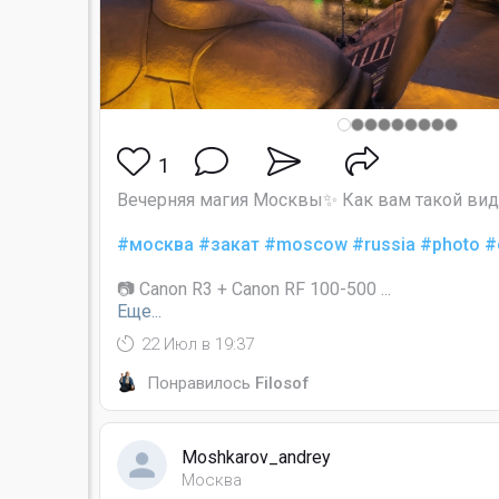
1
Вечерняя магия Москвы✨ Как вам такой вид
#москва
#закат
#moscow
#russia
#photo
#
📷 Canon R3 + Canon RF 100-500 ...
Еще...
22 Июл в 19:37
Понравилось
Filosof
Moshkarov_andrey
Москва