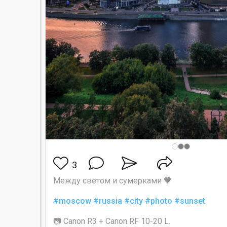
3
Между светом и сумерками 🧡
#moscow
#russia
#city
#photo
#sunset
📷 Canon R3 + Canon RF 10-20 L.