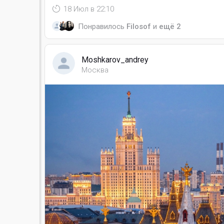
18 Июл в 22:10
Понравилось
Filosof
и
ещё 2
Moshkarov_andrey
Москва