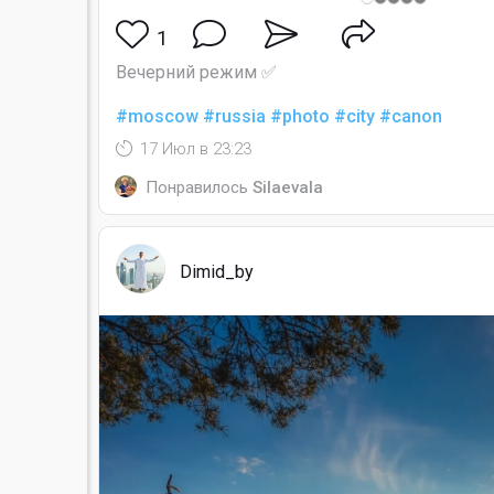
1
Вечерний режим ✅
#moscow
#russia
#photo
#city
#canon
17 Июл в 23:23
Понравилось
Silaevala
Dimid_by