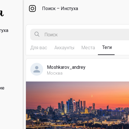
Поиск – Инстуха
туха
Теги
Для вас
Аккаунты
Места
Moshkarov_andrey
Москва
ие