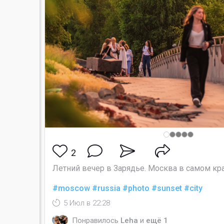
2
Летний вечер в Зарядье. Москва в самом кр
#moscow
#russia
#photo
#sunset
#city
5 Июл в 22:28
Понравилось
Leha
и
ещё 1