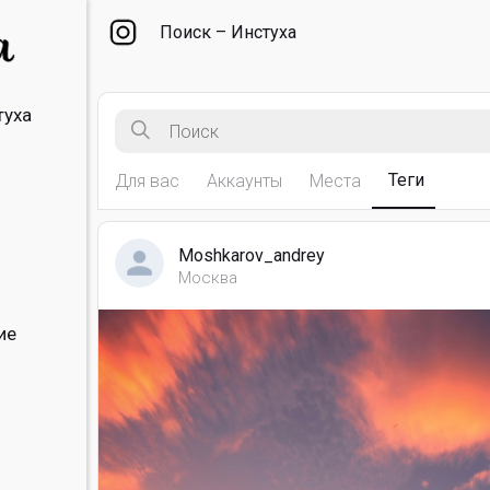
Поиск – Инстуха
туха
Теги
Для вас
Аккаунты
Места
Moshkarov_andrey
Москва
ие