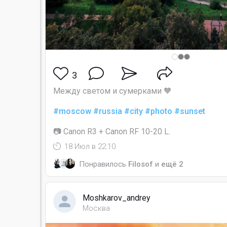
3
Между светом и сумерками 🧡
#moscow
#russia
#city
#photo
#sunset
📷 Canon R3 + Canon RF 10-20 L.
18 Июл в 22:10
Понравилось
Filosof
и
ещё 2
Moshkarov_andrey
Москва