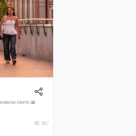
асивом свете 🌇
567