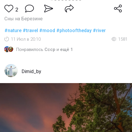
2
Сны на Березине
#nature
#travel
#mood
#photooftheday
#river
11 Июл в 20:10
1581
Понравилось
Cccp
и
ещё 1
Dimid_by