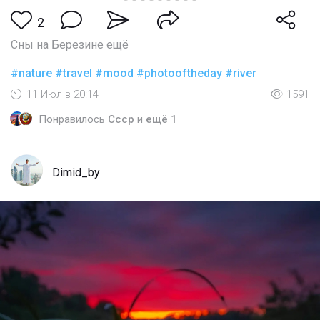
2
Сны на Березине ещё
#nature
#travel
#mood
#photooftheday
#river
11 Июл в 20:14
1591
Понравилось
Cccp
и
ещё 1
Dimid_by