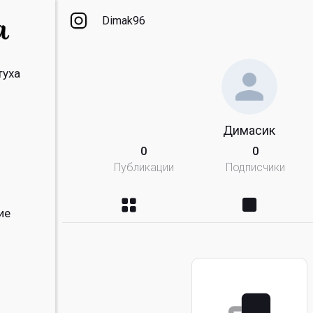
Dimak96
туха
Димасик
0
0
Публикации
Подписчики
ие