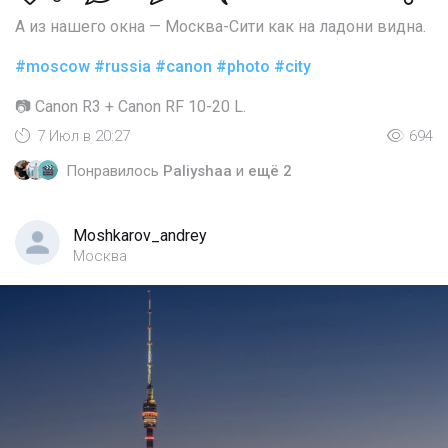
А из нашего окна — Москва-Сити как на ладони видна.
#moscow
#russia
#canon
#photo
#city
📷 Canon R3 + Canon RF 10-20 L.
7 Июл в 20:27
694
Понравилось
Paliyshaa
и
ещё 2
Moshkarov_andrey
Москва