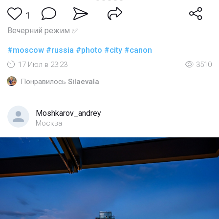
1
Вечерний режим ✅
#moscow
#russia
#photo
#city
#canon
17 Июл в 23:23
3510
Понравилось
Silaevala
Moshkarov_andrey
Москва