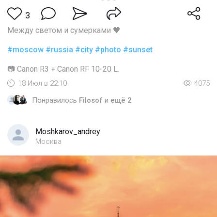
3
Между светом и сумерками 🧡
#moscow
#russia
#city
#photo
#sunset
📷 Canon R3 + Canon RF 10-20 L.
18 Июл в 22:10
4075
Понравилось
Filosof
и
ещё 2
Moshkarov_andrey
Москва