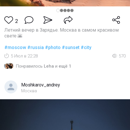
2
Летний вечер в Зарядье. Москва в самом красивом
свете 🌇
#moscow
#russia
#photo
#sunset
#city
5 Июл в 22:28
570
Понравилось
Leha
и
ещё 1
Moshkarov_andrey
Москва