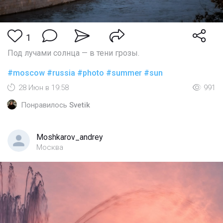
1
Под лучами солнца — в тени грозы.
#moscow
#russia
#photo
#summer
#sun
28 Июн в 19:58
991
Понравилось
Svetik
Moshkarov_andrey
Москва